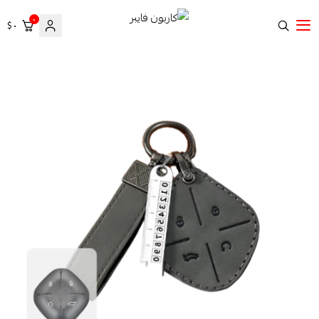
٠
٠ $
كاربون فايبر