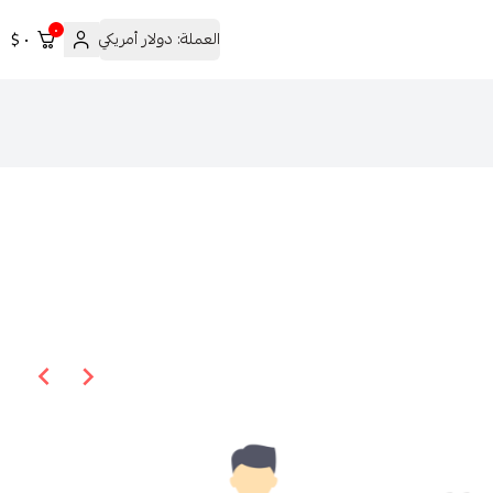
٠
العملة:
دولار أمريكي
٠ $