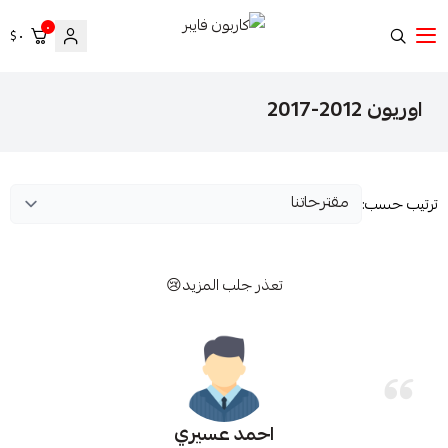
٠
٠ $
كاربون فايبر
اوريون 2012-2017
ترتيب حسب:
تعذر جلب المزيد😢
احمد عسيري