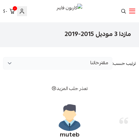
٠
٠ $
كاربون فايبر
مازدا 3 موديل 2015-2019
ترتيب حسب:
تعذر جلب المزيد😢
muteb