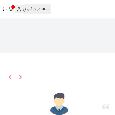
٠
العملة:
دولار أمريكي
٠ $