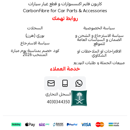
كاربون فايبر اكسسوارات و قطع غيار سيارات
CarbonFibre for Car Parts & Accessories
روابط تهمك
سياسة الخصوصية
السجلات
سياسة الاسترجاع و الشحن و
بوري (هرن)
الضمان و السياسات العامة
سياسة الاسترجاع
للموقع
كود خصم بمناسبة يوم مبارة
الاقتراحات او الملاحظات او
المنتخب 2026
الشكاوي
مبيعات الجملة و طلبات التوزيع
خدمة العملاء
السجل التجاري
4030344350