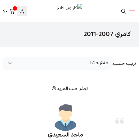
٠
٠ $
كاربون فايبر
كامري 2007-2011
ترتيب حسب:
تعذر جلب المزيد😢
ماجد السعيدي