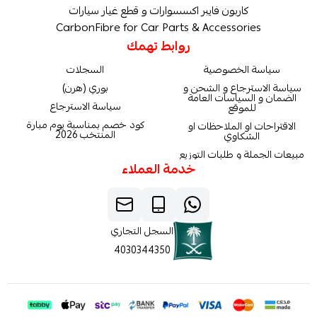
كاربون فايبر اكسسوارات و قطع غيار سيارات
CarbonFibre for Car Parts & Accessories
روابط تهمك
سياسة الخصوصية
السجلات
سياسة الاسترجاع و الشحن و
بوري (هرن)
الضمان و السياسات العامة
سياسة الاسترجاع
للموقع
كود خصم بمناسبة يوم مبارة
الاقتراحات او الملاحظات او
المنتخب 2026
الشكاوي
مبيعات الجملة و طلبات التوزيع
خدمة العملاء
السجل التجاري
4030344350