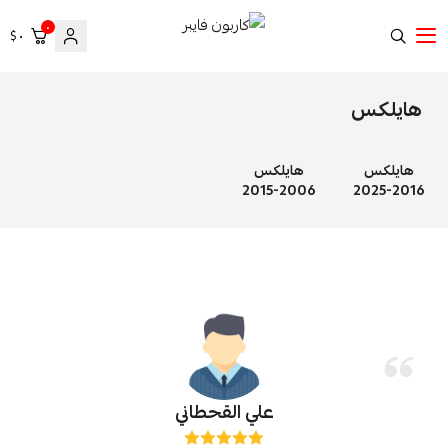
٠
٠ $
كاربون فايبر
هايلكس
هايلكس
هايلكس
2006-2015
2016-2025
علي القحطاني