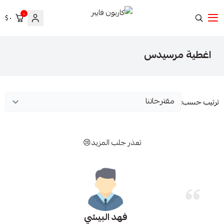
٠
٠ $
كاربون فايبر
اغطية مرسيدس
ترتيب حسب:
تعذر جلب المزيد😢
فهد البيشي