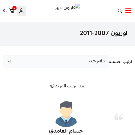
٠
٠ $
كاربون فايبر
اوريون 2007-2011
ترتيب حسب:
تعذر جلب المزيد😢
حسام الغامدي