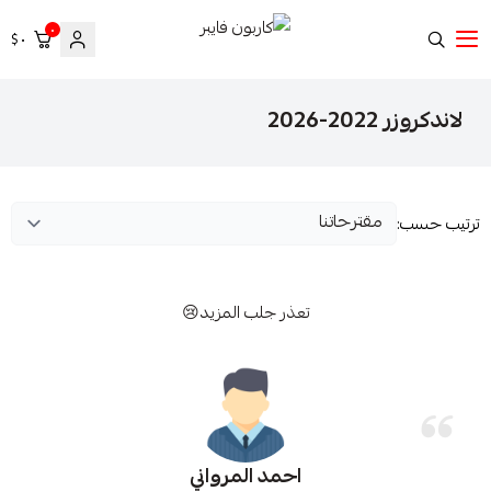
٠
٠ $
كاربون فايبر
لاندكروزر 2022-2026
ترتيب حسب:
تعذر جلب المزيد😢
احمد المرواني