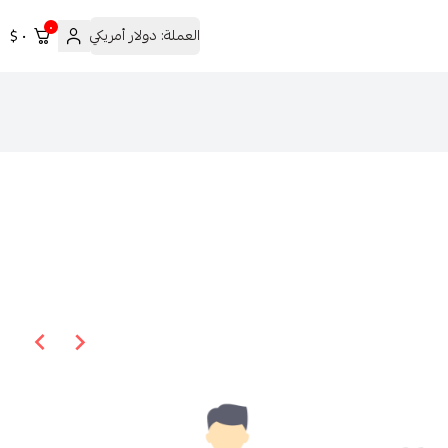
٠
العملة:
دولار أمريكي
٠ $