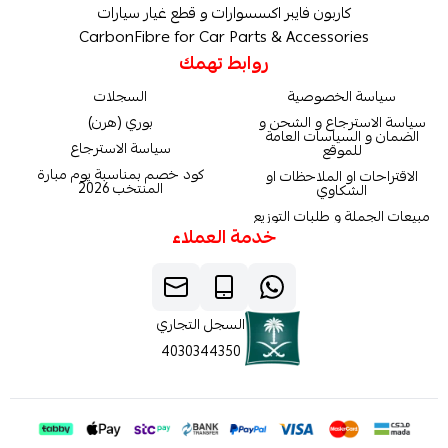
كاربون فايبر اكسسوارات و قطع غيار سيارات
CarbonFibre for Car Parts & Accessories
روابط تهمك
سياسة الخصوصية
السجلات
سياسة الاسترجاع و الشحن و
بوري (هرن)
الضمان و السياسات العامة
سياسة الاسترجاع
للموقع
كود خصم بمناسبة يوم مبارة
الاقتراحات او الملاحظات او
المنتخب 2026
الشكاوي
مبيعات الجملة و طلبات التوزيع
خدمة العملاء
السجل التجاري
4030344350