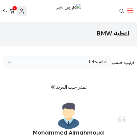
٠
٠ $
كاربون فايبر
اغطية BMW
ترتيب حسب:
تعذر جلب المزيد😢
Mohammed Almahmoud