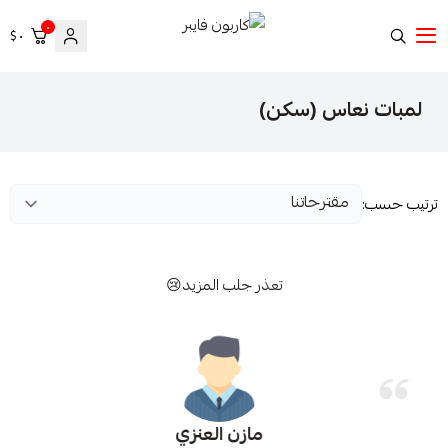
٠
٠ $
كاربون فايبر
لمبات نعاس (سكن)
ترتيب حسب:
تعذر جلب المزيد😢
مازن العنزي