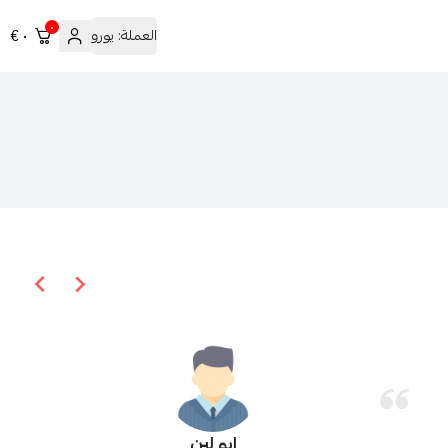
٠
العملة:
يورو
٠ €
ابو لين