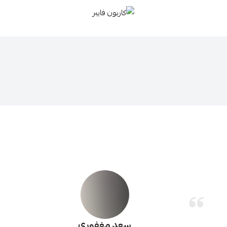
كاربون فايبر
سعد مغفوري