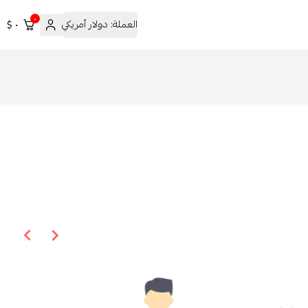
٠
العملة:
دولار أمريكي
٠ $