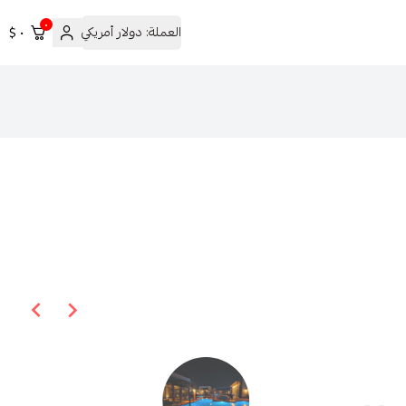
٠
العملة:
دولار أمريكي
٠ $