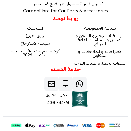
كاربون فايبر اكسسوارات و قطع غيار سيارات
CarbonFibre for Car Parts & Accessories
روابط تهمك
سياسة الخصوصية
السجلات
سياسة الاسترجاع و الشحن و
بوري (هرن)
الضمان و السياسات العامة
سياسة الاسترجاع
للموقع
كود خصم بمناسبة يوم مبارة
الاقتراحات او الملاحظات او
المنتخب 2026
الشكاوي
مبيعات الجملة و طلبات التوزيع
خدمة العملاء
السجل التجاري
4030344350