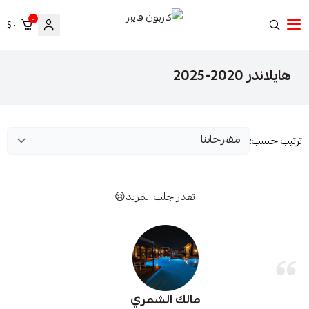
٠
٠ $
كاربون فايبر
هايلاندر 2020-2025
ترتيب حسب:
تعذر جلب المزيد😢
مالك الشمري