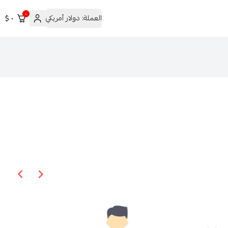
٠
العملة:
دولار أمريكي
٠ $