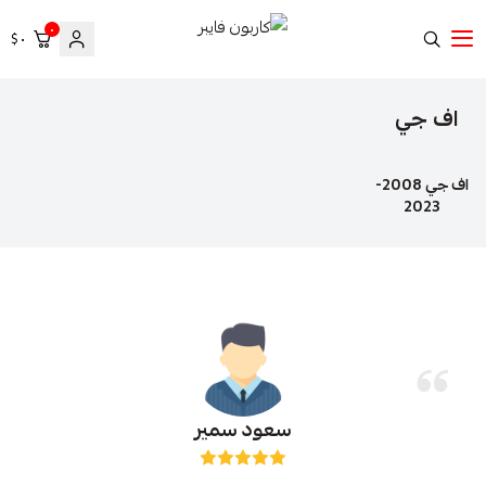
٠
٠ $
كاربون فايبر
اف جي
اف جي 2008-
2023
سعود سمير