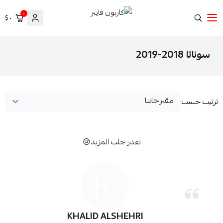
٠
٠ $
كاربون فايبر
سوناتا 2018-2019
ترتيب حسب:
تعذر جلب المزيد😢
KHALID ALSHEHRI