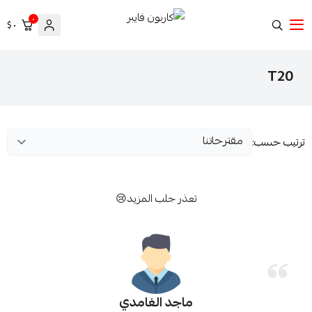
٠
٠ $
كاربون فايبر
T20
ترتيب حسب:
تعذر جلب المزيد😢
ماجد الغامدي