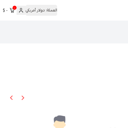
٠
العملة:
دولار أمريكي
٠ $