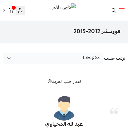
٠
٠ $
كاربون فايبر
فورتنشر 2012-2015
ترتيب حسب:
تعذر جلب المزيد😢
عبدالله المحياوي