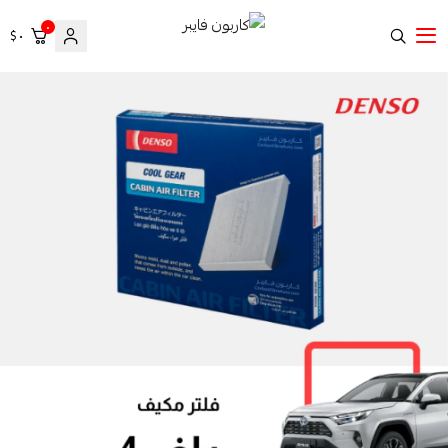
٠
٠ $
كاربون فايبر