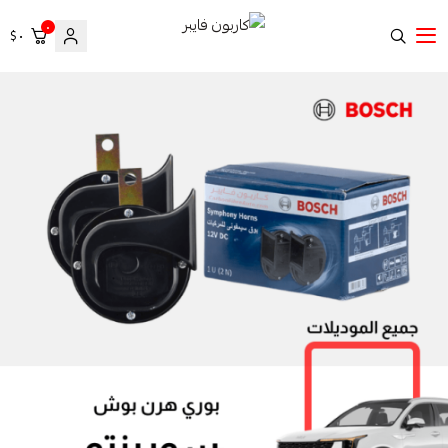
٠
٠ $
كاربون فايبر