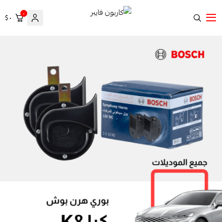
٠
٠ $
كاربون فايبر