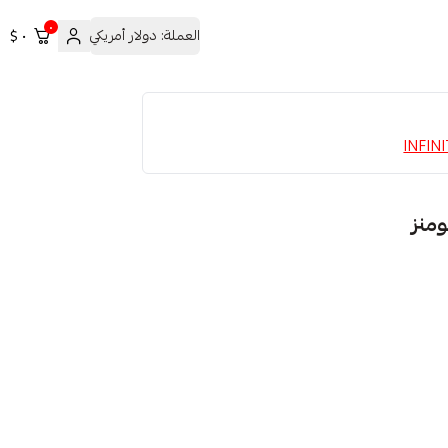
٠
العملة:
دولار أمريكي
٠ $