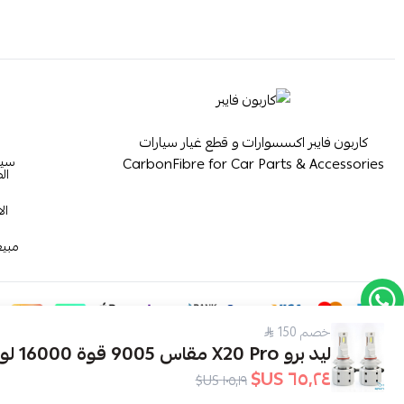
كاربون فايبر اكسسوارات و قطع غيار سيارات
سيا
CarbonFibre for Car Parts & Accessories
ال
ال
مبيع
خصم 150
ليد برو X20 Pro مقاس 9005 قوة 16000 لومنز
٦٥٫٢٤ US$
١٠٥٫١٩ US$