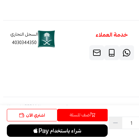
خدمة العملاء
السجل التجاري
4030344350
الحقوق محفوظة | 2026
كاربون فايبر
أضف للسلة
اشتري الآن