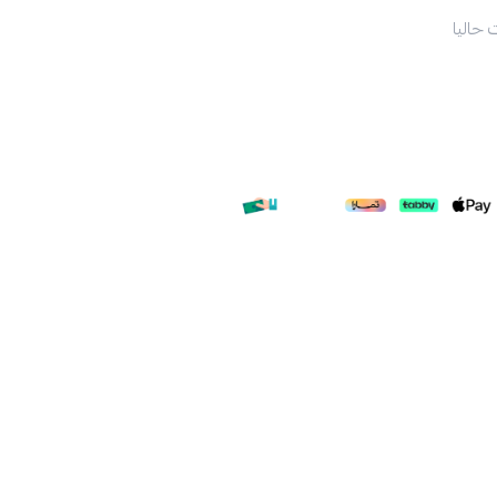
 حاليا