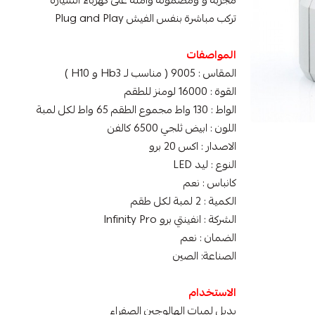
مجربة و ومضمونة وآمنة على كهرباء السيارة
تركب مباشرة بنفس الفيش Plug and Play
المواصفات
المقاس : 9005 ( مناسب لـ Hb3 و H10 )
القوة : 16000 لومنز للطقم
الواط : 130 واط مجموع الطقم 65 واط لكل لمبة
اللون : ابيض ثلجي 6500 كالفن
الاصدار : اكس 20 برو
النوع : ليد LED
كانباس : نعم
الكمية : 2 لمبة لكل طقم
الشركة : انفينتي برو Infinity Pro
الضمان : نعم
الصناعة: الصين
الاستخدام
بديل لمبات الهالوجين الصفراء