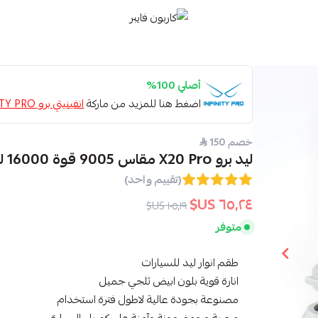
كاربون فايبر
أصلي 100%
اضغط هنا للمزيد من ماركة
انفينيتي برو INFINITY PRO
خصم 150
ليد برو X20 Pro مقاس 9005 قوة 16000 لومنز
(تقييم واحد)
٦٥٫٢٤ US$
١٠٥٫١٩ US$
متوفر
طقم انوار ليد للسيارات
انارة قوية بلون ابيض ثلجي جميل
مصنوعة بجودة عالية لاطول فترة استخدام