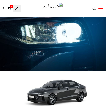
٠
٠ $
كاربون فايبر