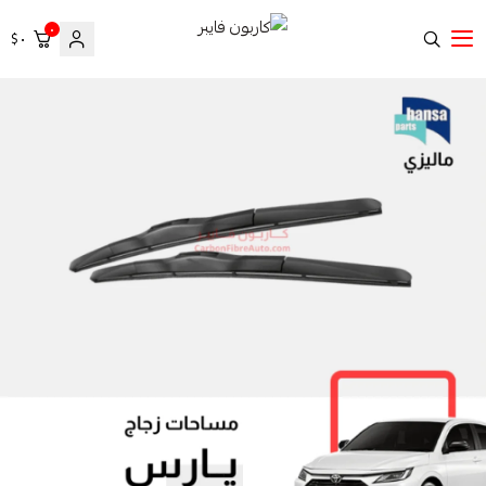
٠
٠ $
كاربون فايبر