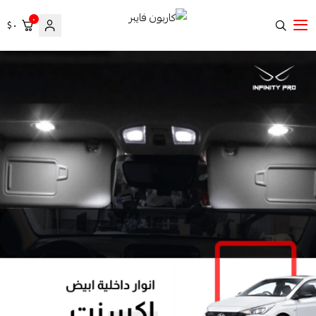
٠
٠ $
كاربون فايبر