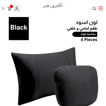
٠
٠ $
كاربون فايبر