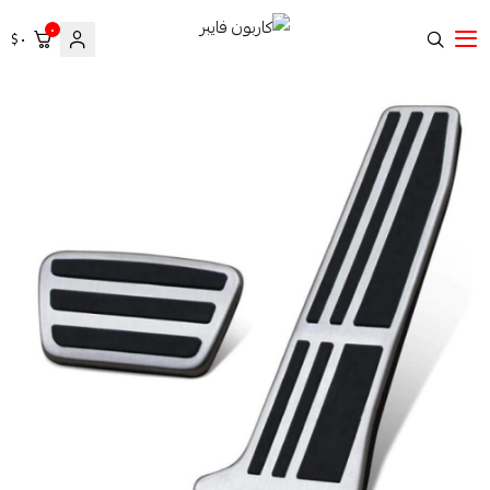
٠
٠ $
كاربون فايبر