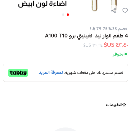
خصم 33% 79.75
!
4 طقم انوار ليد انفينيتي برو A100 T10
٤٢٫٤٠ US$
٦٣٫٦٤ US$
متوفر
التقييمات