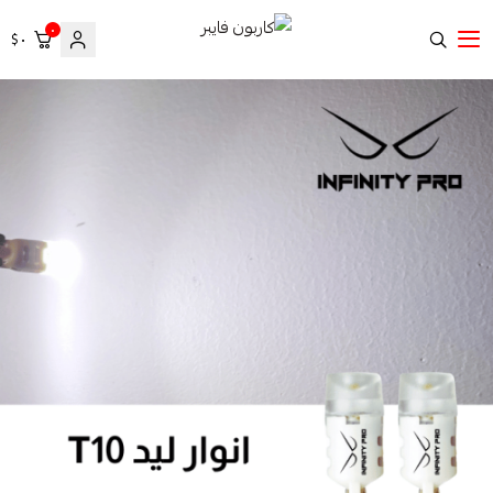
٠
٠ $
كاربون فايبر