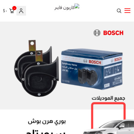
٠
٠ $
كاربون فايبر