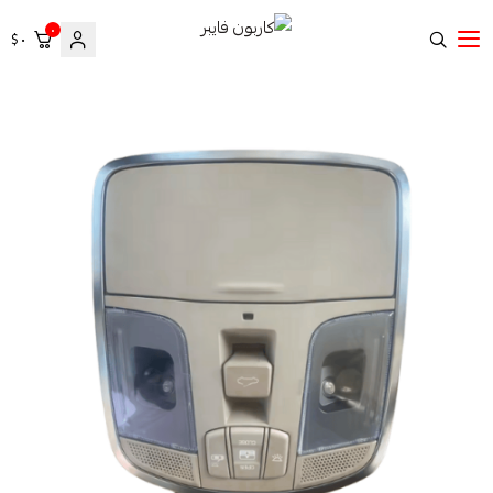
٠
٠ $
كاربون فايبر