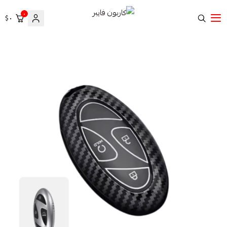
٠
٠ $
كاربون فايبر