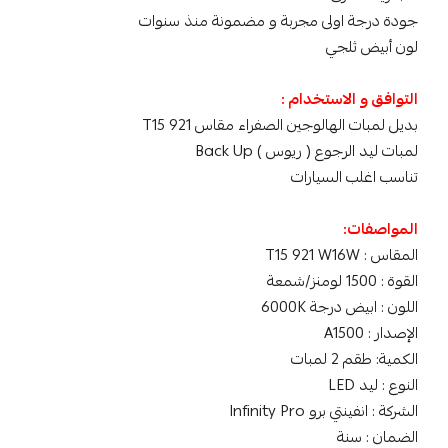
جودة درجة اولى مجربة و مضمونة منذ سنوات
لون أبيض ثلجي
التوافق و الاستخدام :
بديل لمبات الهالوجين الصفراء مقاس T15 921
لمبات ليد الرجوع ( ريوس ) Back Up
تناسب اغلب السيارات
المواصفات:
المقاس : T15 921 W16W
القوة : 1500 لومنز/شمعة
اللون : ابيض درجة 6000K
الإصدار : A1500
الكمية: طقم 2 لمبات
النوع : ليد LED
الشركة : انفينتي برو Infinity Pro
الضمان : سنة