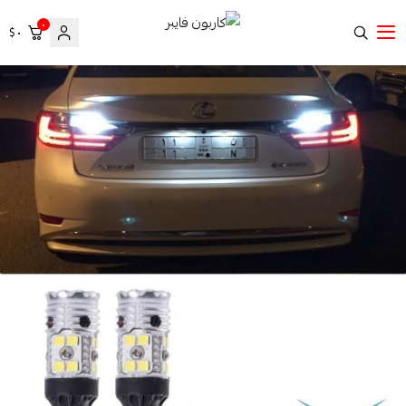
٠
٠ $
كاربون فايبر