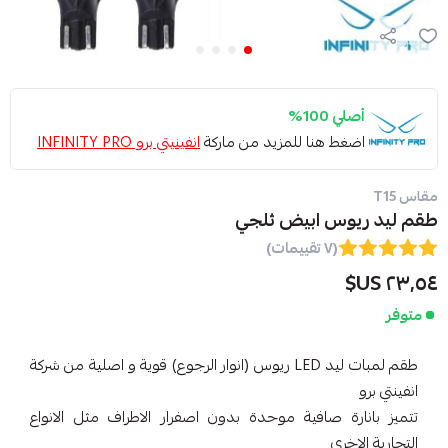
أصلي 100%
اضغط هنا للمزيد من ماركة
انفينيتي برو INFINITY PRO
مقاس T15
طقم ليد ريوس ابيض ثلجي
(٧ تقييمات)
٢٣٫٥٤ US$
متوفر
طقم لمبات ليد LED ريوس (انوار الرجوع) قوية و اصلية من شركة
انفينتي برو
تتميز بانارة صافية موحدة بدون اصفرار الاطراف مثل الانواع
التجارية الاخرى