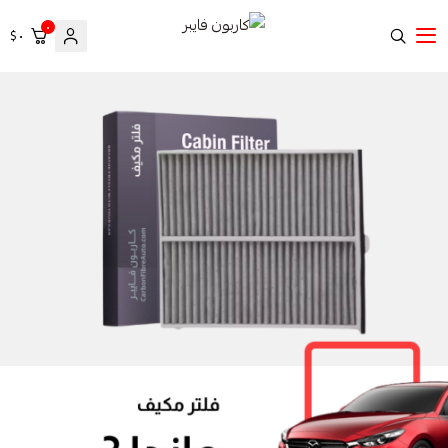
٠
٠ $
كاربون فايبر