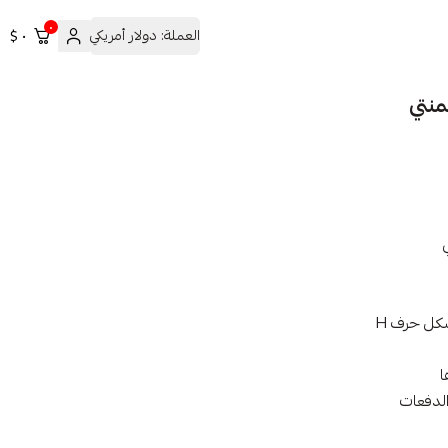
٠
العملة:
دولار أمريكي
٠ $
كل حرف H
الدفعات