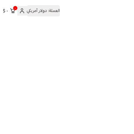
٠
العملة:
دولار أمريكي
٠ $