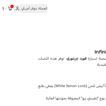
٠
العملة:
دولار أمريكي
٠ $
خصصة لسيارة
فورد تيريتوري
. توفر هذه اللمبات
ليدية.
تمنح اللوحة وضوحاً عالياً ولوناً أبيض ثلجي (White Xenon Look) يعطي طابع
وع "إنفينيتي برو" المعروفة بجودتها العالية