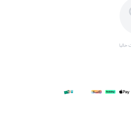
 حاليا