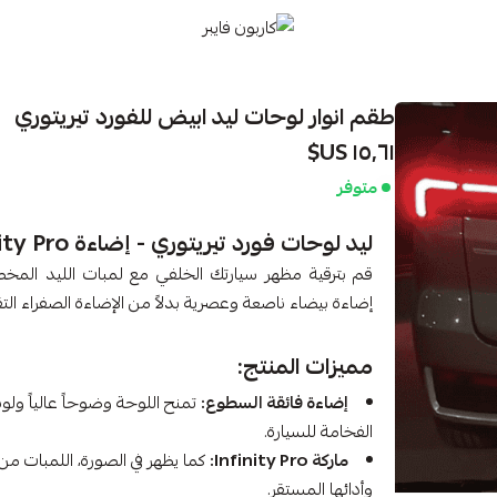
كاربون فايبر
طقم انوار لوحات ليد ابيض للفورد تيريتوري
١٥٫٦١ US$
متوفر
ليد لوحات فورد تيريتوري - إضاءة Infinity Pro
قم بترقية مظهر سيارتك الخلفي مع لمبات الليد الم
إضاءة بيضاء ناصعة وعصرية بدلاً من الإضاءة الصفراء التق
مميزات المنتج:
إضاءة فائقة السطوع:
الفخامة للسيارة.
ماركة Infinity Pro:
كما يظهر في الصورة، اللمبات من ن
وأدائها المستقر.