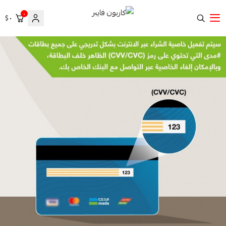
٠
٠ $
كاربون فايبر