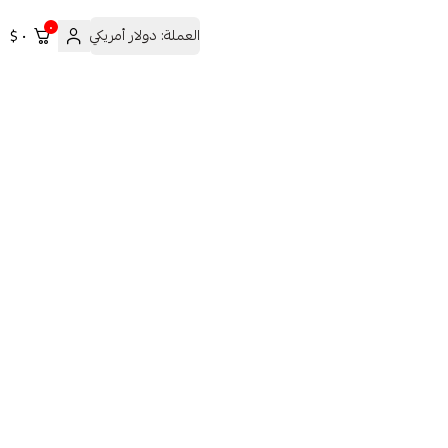
٠
العملة:
دولار أمريكي
٠ $