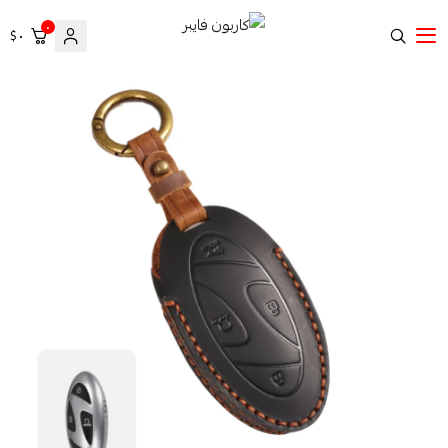
٠
٠ $
كاربون فايبر