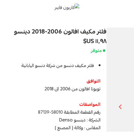
كاربون فايبر
فلتر مكيف افالون 2006-2018 دينسو
١١٫٩٨ US$
متوفر
فلتر مكيف دنسو من شركة دنسو اليابانية
التوافق
تويوتا افالون من 2006 الى 2018
المواصفات
رقم القطعة المطابقة
58010-87139
الشركة : دينسو Denso
المقاس : وكالة ( المصنع )