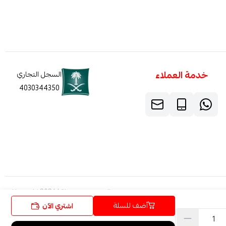
خدمة العملاء
السجل التجاري
4030344350
الحقوق محفوظة | 2026
كاربون فايبر
أضف للسلة
اشتري الآن