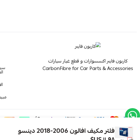
كاربون فايبر اكسسوارات و قطع غيار سيارات
سيا
CarbonFibre for Car Parts & Accessories
ال
ال
مبيع
فلتر مكيف افالون 2006-2018 دينسو
١١٫٩٨ US$