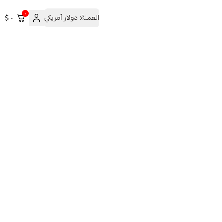
٠
العملة:
دولار أمريكي
٠ $