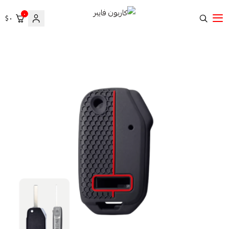
٠
٠ $
كاربون فايبر