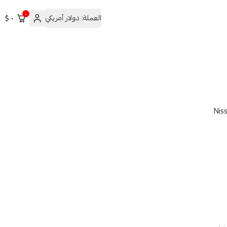
٠
العملة:
دولار أمريكي
٠ $