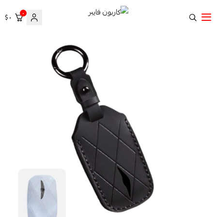
٠
٠ $
كاربون فايبر