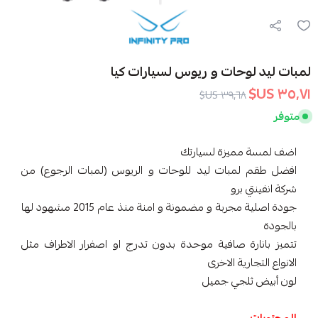
لمبات ليد لوحات و ريوس لسيارات كيا
٣٥٫٧١ US$
٣٩٫٦٨ US$
متوفر
اضف لمسة مميزة لسيارتك
افضل طقم لمبات ليد للوحات و الريوس (لمبات الرجوع) من
شركة انفينتي برو
جودة اصلية مجربة و مضمونة و امنة منذ عام 2015 مشهود لها
بالجودة
تتميز بانارة صافية موحدة بدون تدرج او اصفرار الاطراف مثل
الانواع التجارية الاخرى
لون أبيض ثلجي جميل