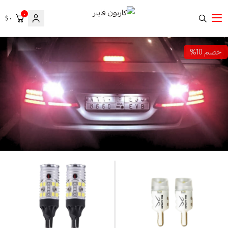
٠
٠ $
كاربون فايبر
خصم 10%