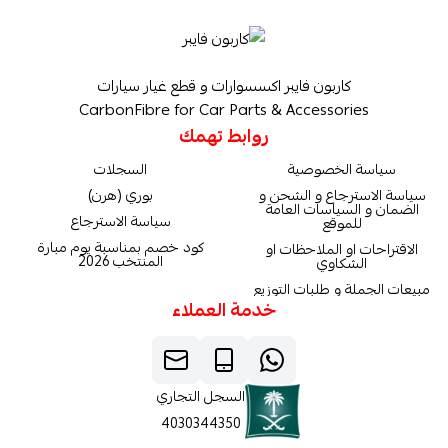
كاربون فايبر اكسسوارات و قطع غيار سيارات
CarbonFibre for Car Parts & Accessories
روابط تهمك
سياسة الخصوصية
السجلات
سياسة الاسترجاع و الشحن و
بوري (هرن)
الضمان و السياسات العامة
سياسة الاسترجاع
للموقع
كود خصم بمناسبة يوم مبارة
الاقتراحات او الملاحظات او
المنتخب 2026
الشكاوي
مبيعات الجملة و طلبات التوزيع
خدمة العملاء
السجل التجاري
4030344350